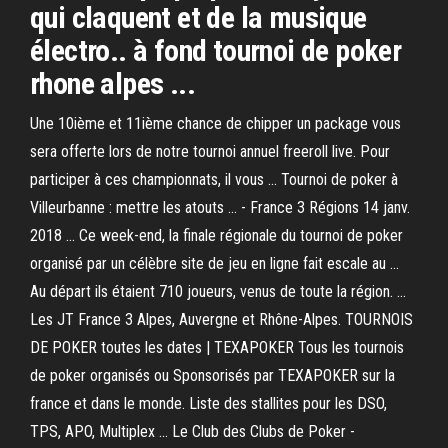
qui claquent et de la musique
électro.. à fond tournoi de poker
rhone alpes ...
Une 10ième et 11ième chance de chipper un package vous
sera offerte lors de notre tournoi annuel freeroll live. Pour
participer à ces championnats, il vous ... Tournoi de poker à
Villeurbanne : mettre les atouts ... - France 3 Régions 14 janv.
2018 ... Ce week-end, la finale régionale du tournoi de poker
organisé par un célèbre site de jeu en ligne fait escale au ...
Au départ ils étaient 710 joueurs, venus de toute la région. ...
Les JT France 3 Alpes, Auvergne et Rhône-Alpes. TOURNOIS
DE POKER toutes les dates | TEXAPOKER Tous les tournois
de poker organisés ou Sponsorisés par TEXAPOKER sur la
france et dans le monde. Liste des stallites pour les DSO,
TPS, APO, Multiplex ... Le Club des Clubs de Poker -