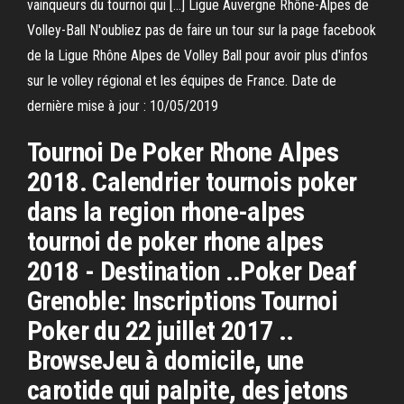
vainqueurs du tournoi qui […] Ligue Auvergne Rhône-Alpes de
Volley-Ball N'oubliez pas de faire un tour sur la page facebook
de la Ligue Rhône Alpes de Volley Ball pour avoir plus d'infos
sur le volley régional et les équipes de France. Date de
dernière mise à jour : 10/05/2019
Tournoi De Poker Rhone Alpes
2018. Calendrier tournois poker
dans la region rhone-alpes
tournoi de poker rhone alpes
2018 - Destination ..Poker Deaf
Grenoble: Inscriptions Tournoi
Poker du 22 juillet 2017 ..
BrowseJeu à domicile, une
carotide qui palpite, des jetons