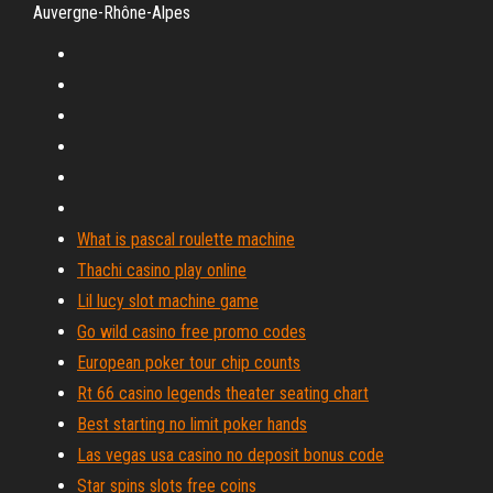
Auvergne-Rhône-Alpes
What is pascal roulette machine
Thachi casino play online
Lil lucy slot machine game
Go wild casino free promo codes
European poker tour chip counts
Rt 66 casino legends theater seating chart
Best starting no limit poker hands
Las vegas usa casino no deposit bonus code
Star spins slots free coins